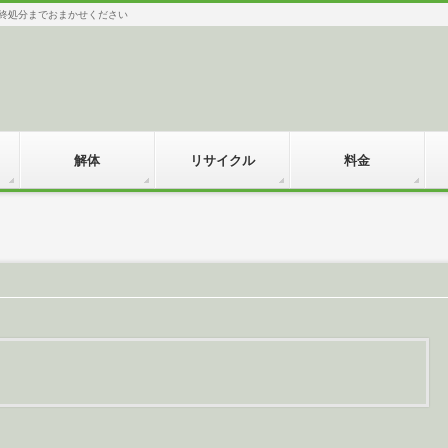
最終処分までおまかせください
解体
リサイクル
料金